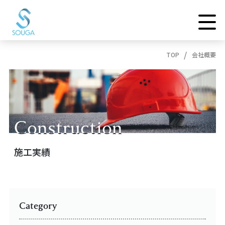
TOP
会社概要
Construction
Construction
施工実績
Category