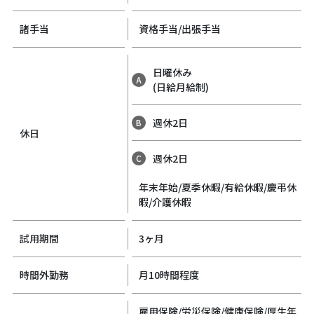
諸手当
資格手当/出張手当
日曜休み
A
(日給月給制)
週休2日
B
休日
週休2日
C
年末年始/夏季休暇/有給休暇/慶弔休
暇/介護休暇
試用期間
3ヶ月
時間外勤務
月10時間程度
雇用保険/労災保険/健康保険/厚生年