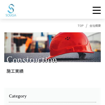
TOP
会社概要
Construction
Construction
施工実績
Category